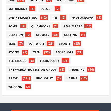
(25)
(6)
(32)
LAW
LIFESTYLE
MARKETING
(5)
(2)
MATRIMONY
OCCULT
(12)
(2)
(8)
ONLINE-MARKETING
PET
PHOTOGRAPHY
(2)
(1)
(55)
POKER
QUICKBOOKS
REAL-ESTATE
(9)
(38)
(1)
RELATION
SERVICES
SKATING
(7)
(23)
(25)
SKIN
SOFTWARE
SPORTS
(3)
(92)
(21)
STOCKS
TECH
TECH BLOGS
(8)
(71)
TECH-BLOGS
TECHNOLOGY
(2)
(10)
THE-WORLD-PROTECTION-GROUP
TRAINING
(121)
(1)
(12)
TRAVEL
UROLOGIST
VAPING
(2)
WEDDING