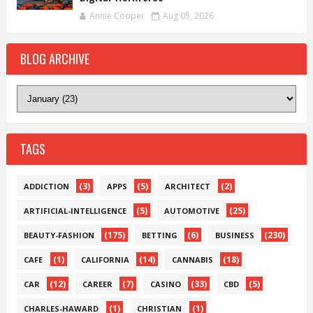
Annie Cooper
Aug 05, 2026
BLOG ARCHIVE
TAGS
(3)
(5)
(2)
ADDICTION
APPS
ARCHITECT
(5)
(25)
ARTIFICIAL-INTELLIGENCE
AUTOMOTIVE
(175)
(6)
(230)
BEAUTY-FASHION
BETTING
BUSINESS
(1)
(14)
(18)
CAFE
CALIFORNIA
CANNABIS
(12)
(7)
(33)
(5)
CAR
CAREER
CASINO
CBD
(1)
(1)
CHARLES-HAWARD
CHRISTIAN