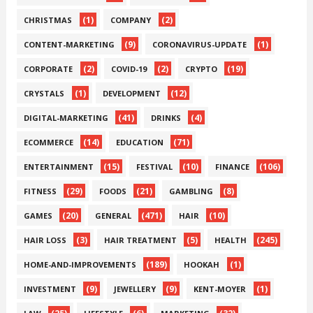
(1)
(2)
CHRISTMAS
COMPANY
(9)
(1)
CONTENT-MARKETING
CORONAVIRUS-UPDATE
(2)
(2)
(19)
CORPORATE
COVID-19
CRYPTO
(1)
(12)
CRYSTALS
DEVELOPMENT
(41)
(4)
DIGITAL-MARKETING
DRINKS
(14)
(71)
ECOMMERCE
EDUCATION
(15)
(10)
(106)
ENTERTAINMENT
FESTIVAL
FINANCE
(29)
(21)
(8)
FITNESS
FOODS
GAMBLING
(20)
(471)
(10)
GAMES
GENERAL
HAIR
(3)
(5)
(245)
HAIR LOSS
HAIR TREATMENT
HEALTH
(189)
(1)
HOME-AND-IMPROVEMENTS
HOOKAH
(9)
(9)
(1)
INVESTMENT
JEWELLERY
KENT-MOYER