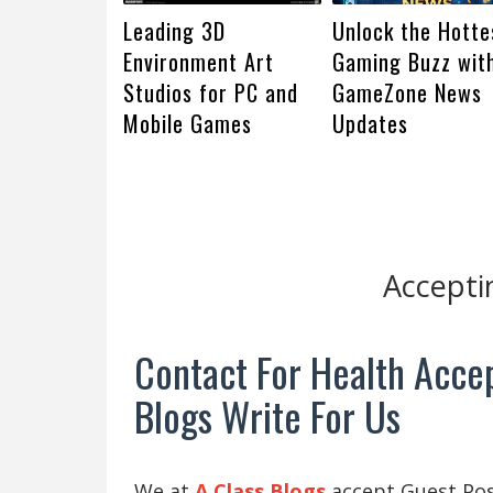
Leading 3D
Unlock the Hotte
Environment Art
Gaming Buzz wit
Studios for PC and
GameZone News
Mobile Games
Updates
Accepti
Contact For Health Accep
Blogs Write For Us
We at
A Class Blogs
accept Guest Post