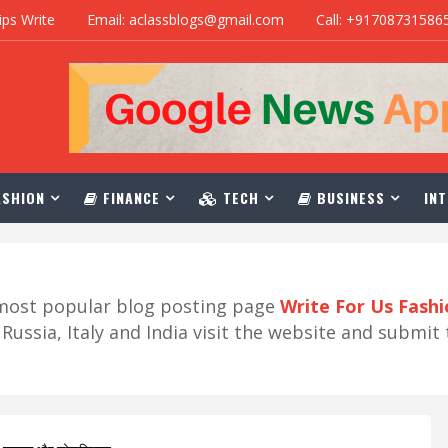
ips Write
Email: aclassblogs@gmail.com
Call: +91708731586
SHION
FINANCE
TECH
BUSINESS
INT
r most popular blog posting page
Write For Us Fash
ussia, Italy and India visit the website and submit 