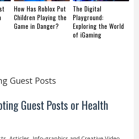
st
How Has Roblox Put
The Digital
h
Children Playing the
Playground:
Game in Danger?
Exploring the World
of iGaming
ng Guest Posts
ting Guest Posts or Health
s, Articles, Info-graphics and Creative Video