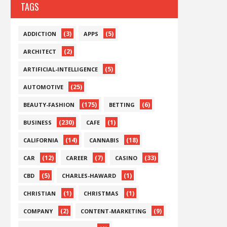
TAGS
(3)
(5)
ADDICTION
APPS
(2)
ARCHITECT
(5)
ARTIFICIAL-INTELLIGENCE
(25)
AUTOMOTIVE
(175)
(6)
BEAUTY-FASHION
BETTING
(230)
(1)
BUSINESS
CAFE
(14)
(18)
CALIFORNIA
CANNABIS
(12)
(7)
(33)
CAR
CAREER
CASINO
(5)
(1)
CBD
CHARLES-HAWARD
(1)
(1)
CHRISTIAN
CHRISTMAS
(2)
(9)
COMPANY
CONTENT-MARKETING