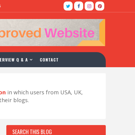
5
ERVIEW Q & A
CONTACT
ion
in which users from USA, UK,
their blogs.
SEARCH THIS BLOG