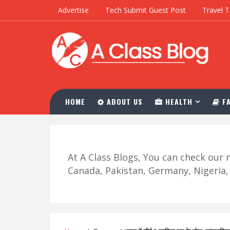
Advertise
Tech Submit Guest Post
Travel T
HOME
ABOUT US
HEALTH
FA
At A Class Blogs, You can check ou
Canada, Pakistan, Germany, Nigeria, R